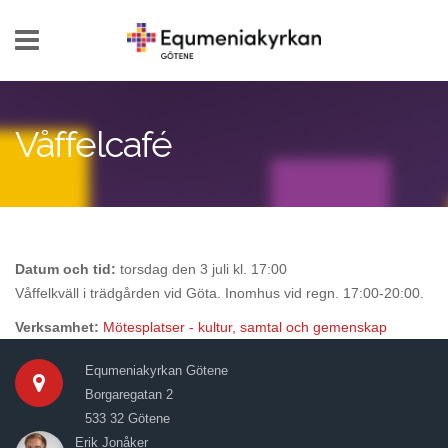
Hoppa till huvudinnehåll
Våffelcafé
Datum och tid:
torsdag den 3 juli kl. 17:00
Våffelkväll i trädgården vid Göta. Inomhus vid regn. 17:00-20:00.
Verksamhet:
Mötesplatser - kultur, samtal och gemenskap
Equmeniakyrkan Götene
Borgaregatan 2
533 32 Götene
Erik Jonåker