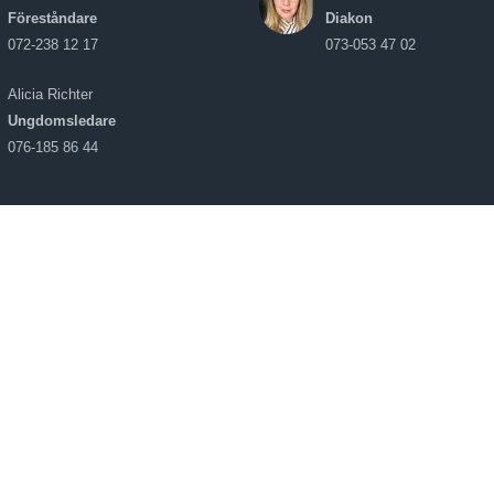
Föreståndare
Diakon
072-238 12 17
073-053 47 02
Alicia Richter
Ungdomsledare
076-185 86 44