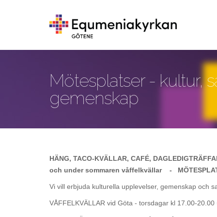
Hoppa till huvudinnehåll
Mötesplatser - kultur, 
gemenskap
HÄNG, TACO-KVÄLLAR, CAFÉ, DAGLEDIGTRÄFFA
och under sommaren våffelkvällar - MÖTESPLAT
Vi vill erbjuda kulturella upplevelser, gemenskap o
VÅFFELKVÄLLAR vid Göta - torsdagar kl 17.00-20.00 u