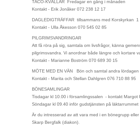
TACO-KVÄLLAR Fredagar en gång i månaden
Kontakt - Erik Jonåker 072 238 12 17
DAGLEDIGTRÄFFAR tillsammans med Korskyrkan 1 o
Kontakt - Ulla Åkesson 070 545 02 85
PILGRIMSVANDRINGAR
Att få röra på sig, samtala om livsfrågor, känna geme
pilgrimsvandra. Vi anordnar både längre och kortare v
Kontakt - Marianne Boström 070 689 30 15
MÖTE MED EN VÄN Bön och samtal andra lördagen i
Kontakt - Marita och Stellan Dahlgren 076 710 88 95
BÖNESAMLINGAR
Tisdagar kl 10.00 i församlingssalen - kontakt Margo
Söndagar kl 09.40 inför gudstjänsten på läktarrummet
Är du intresserad av att vara med i en bönegrupp eller 
Skarp Bergfalk (diakon).