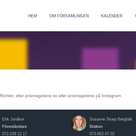
HEM
OM FÖRSAMLINGEN
KALENDER
Richter, eller prismagotene.se eller prismagotene på Instagram.
Erik Jonåker
Susanne Skarp Bergfalk
Föreståndare
Diakon
072-238 12 17
073-053 47 02