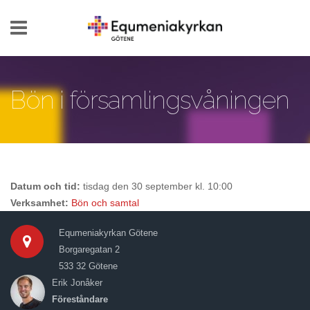
Hoppa till huvudinnehåll
Bön i församlingsvåningen
Datum och tid:
tisdag den 30 september kl. 10:00
Verksamhet:
Bön och samtal
Equmeniakyrkan Götene
Borgaregatan 2
533 32 Götene
Erik Jonåker
Föreståndare